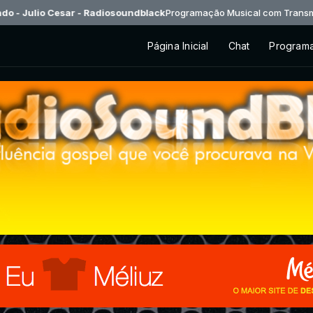
r - Radiosoundblack
Programação Musical com Transmissão no Auto - D
Página Inicial
Chat
Program