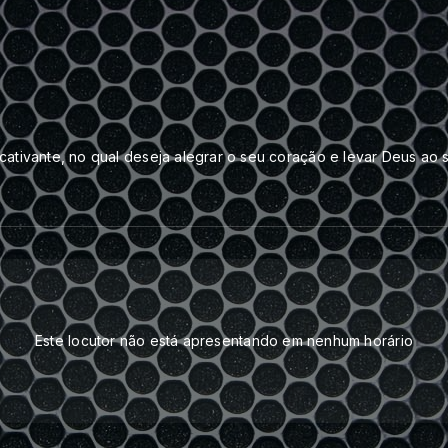
ativante, no qual deseja alegrar o seu coração e levar Deus ao s
Este locutor não está apresentando em nenhum horário