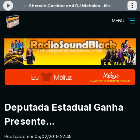
erwin Gardner and DJ Nicholas - Masterpieces - Radiosoundblack
Pr
MENU
Deputada Estadual Ganha
Presente...
Publicado em 05/02/2019 22:45